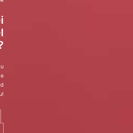
N!
i
l
?
zu
ne
nd
u!