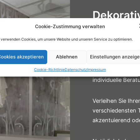
Dekorati
Ihrem Ma
Cookie-Zustimmung verwalten
 verwenden Cookies, um unsere Website und unseren Service zu optimieren.
Überlassen Sie be
ookies akzeptieren
Ablehnen
Einstellungen anzeig
Innenräume nichts
Cookie-Richtlinie
Datenschutz
Impressum
Orr erhalten Sie 
individuelle Bera
Verleihen Sie Ihr
verschiedensten T
akzentuierend ode