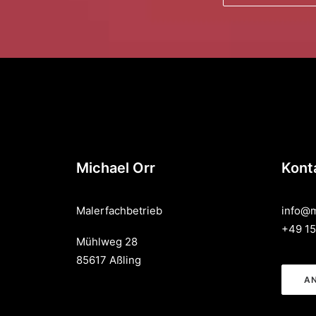
Michael Orr
Kont
Malerfachbetrieb
info@m
+49 15
Mühlweg 28
85617 Aßling
A